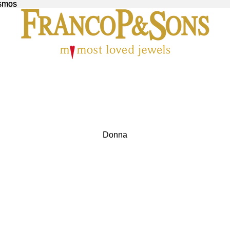
osmos
osmos
Donna