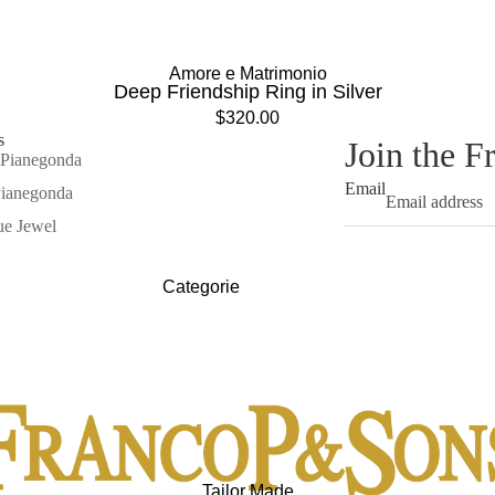
Inclusion
Collane
Diversity
Gemelli
Vedi tutte >
Portachiavi
Amore e Matrimonio
Deep Friendship Ring in Silver
$320.00
Linea
s
Join the 
CHARACTER
 Pianegonda
Email
Respect
Pianegonda
ue Jewel
Sincerity
Success
Categorie
Resilience
Anelli di Fidanzamento
Vedi tutte >
Fedi Nuziali
Linea JET'AIMENOW
Refund policy
We Are One
Privacy policy
The Promise
Terms of service
Tailor Made