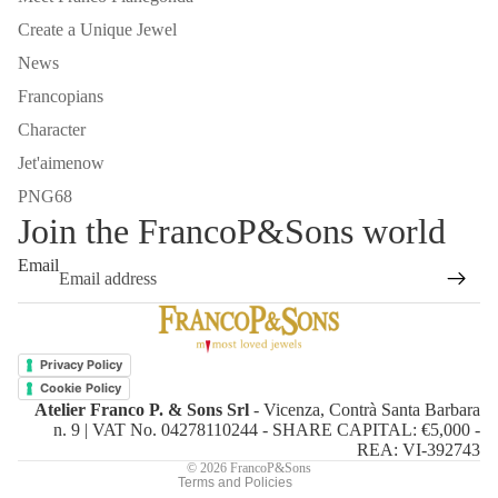
Create a Unique Jewel
News
Francopians
Character
Jet'aimenow
PNG68
Join the FrancoP&Sons world
Email
Refund policy
Privacy policy
Privacy Policy
Terms of service
Cookie Policy
Atelier Franco P. & Sons Srl
- Vicenza, Contrà Santa Barbara
Shipping policy
n. 9 | VAT No. 04278110244 - SHARE CAPITAL: €5,000 -
Contact information
REA: VI-392743
© 2026
FrancoP&Sons
Terms and Policies